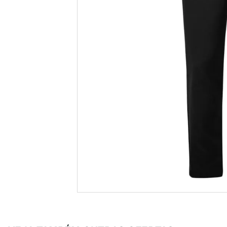
casual
8
º
unisse
9
º
crossfi
10
º