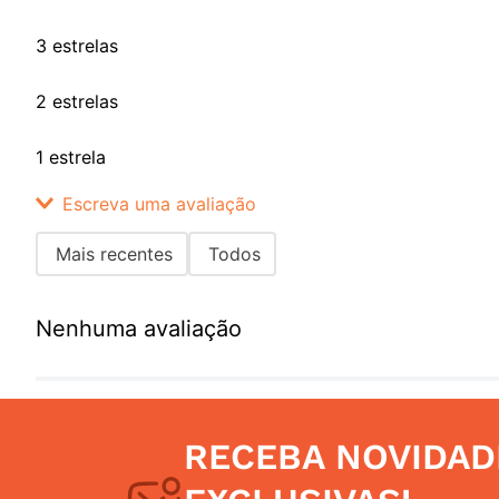
3 estrelas
2 estrelas
1 estrela
Escreva uma avaliação
Mais recentes
Todos
Adicionar avaliação
Nenhuma avaliação
Título
Avalie o produto de 1 a 5 estrelas
RECEBA NOVIDAD
Seu nome