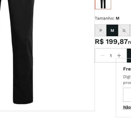
Tamanho
:
M
x
P
M
G
t
R$
199
,
87
n
Não