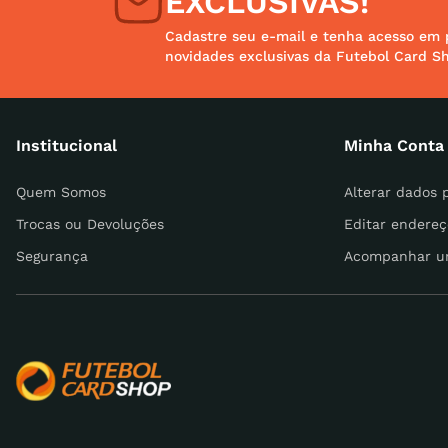
EXCLUSIVAS!
Cadastre seu e-mail e tenha acesso em 
novidades exclusivas da Futebol Card S
Endereço de email
Institucional
Minha Conta
Escreva uma avaliação
Quem Somos
Alterar dados 
Trocas ou Devoluções
Editar endereç
Segurança
Acompanhar u
ENVIAR AVALIAÇÃO