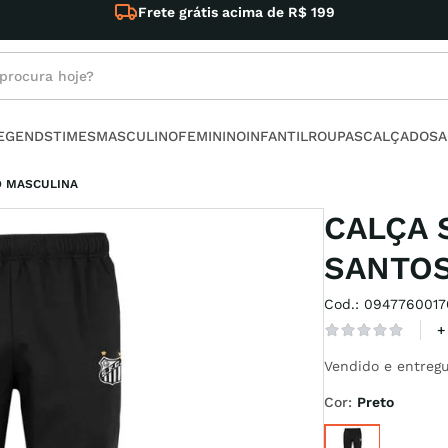
Frete grátis acima de R$ 199
rocura hoje?
s buscados
LEGENDS
TIMES
MASCULINO
FEMININO
INFANTIL
ROUPAS
CALÇADOS
A
ino
O MASCULINA
CALÇA 
SANTOS
Cod.
:
0947760017
l
+
no
Vendido e entregu
armour
Cor
:
Preto