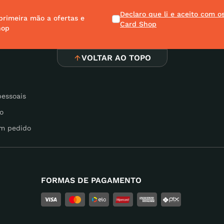
Declaro que li e aceito com 
primeira mão a ofertas e
Card Shop
hop
VOLTAR AO TOPO
pessoais
o
m pedido
FORMAS DE PAGAMENTO