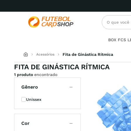
O que você p
Termos mai
BOX FCS 
mascul
1
º
Fita de Ginástica Rítmica
Acessórios
FITA DE GINÁSTICA RÍTMICA
6
2
º
1 produto
encontrado
19
3
º
Gênero
infanti
4
º
Unissex
femini
5
º
under 
6
º
Cor
preto
7
º