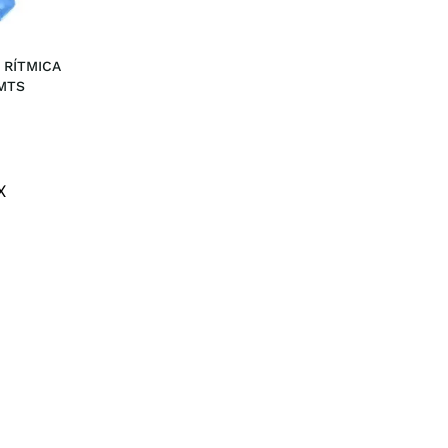
 RÍTMICA 
x
MTS
t
X