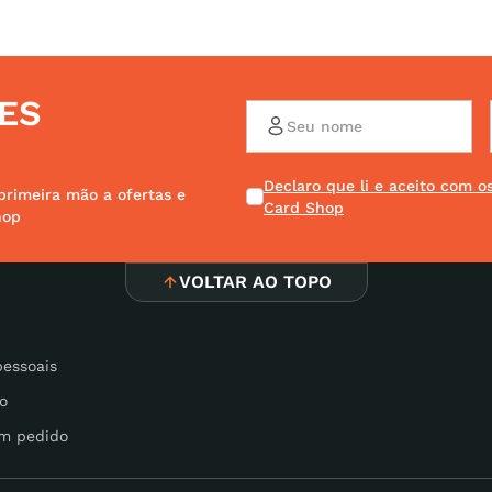
ES
Declaro que li e aceito com 
primeira mão a ofertas e
Card Shop
hop
VOLTAR AO TOPO
pessoais
o
m pedido