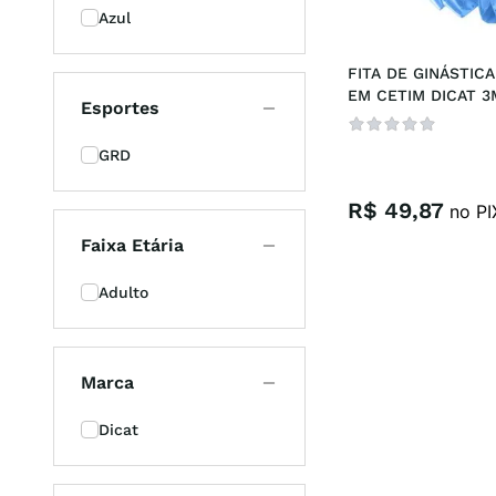
Azul
casual
8
º
FITA DE GINÁSTICA
unisse
9
º
EM CETIM DICAT 3
Esportes
crossfi
10
º
GRD
R$
49
,
87
no PI
Faixa Etária
Adulto
Marca
Dicat