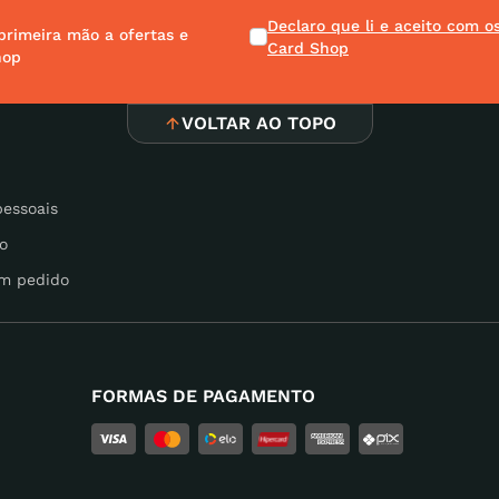
Declaro que li e aceito com 
primeira mão a ofertas e
Card Shop
hop
VOLTAR AO TOPO
pessoais
o
m pedido
FORMAS DE PAGAMENTO