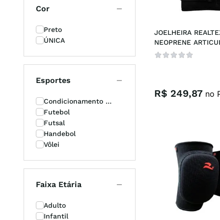
Cor
futebo
8
º
Preto
JOELHEIRA REALTEX
tenis
9
º
ÚNICA
NEOPRENE ARTICU
times
10
º
Esportes
R$
249
,
87
no P
Condicionamento 
Físico
Futebol
Futsal
Handebol
Vôlei
Faixa Etária
Adulto
Infantil