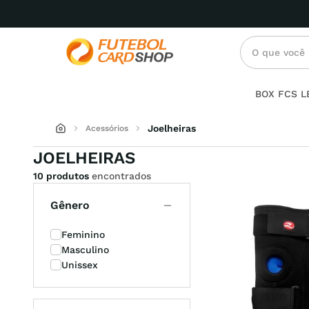
O que você p
Termos mai
BOX FCS 
femini
1
º
Joelheiras
Acessórios
JOELHEIRAS
6
2
º
10 produtos
encontrados
19
3
º
Gênero
under 
4
º
Feminino
preto
5
º
Masculino
Unissex
crossfi
6
º
casual
7
º