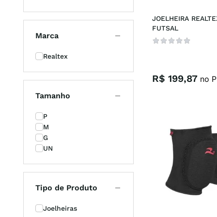
JOELHEIRA REALTEX
FUTSAL
Marca
Realtex
R$
199
,
87
no P
Tamanho
P
M
G
UN
Tipo de Produto
Joelheiras