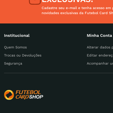
Cadastre seu e-mail e tenha acesso em 
novidades exclusivas da Futebol Card S
Institucional
Minha Conta
Quem Somos
Alterar dados 
Trocas ou Devoluções
Editar endereç
Segurança
Acompanhar u