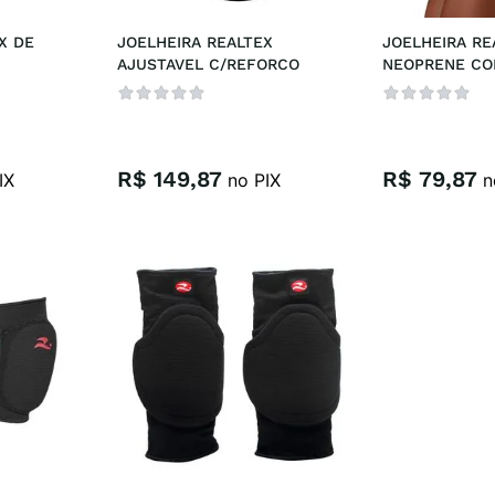
 DE 
JOELHEIRA REALTEX 
JOELHEIRA REA
AJUSTAVEL C/REFORCO
NEOPRENE COM
R$
149
,
87
R$
79
,
87
IX
no PIX
n