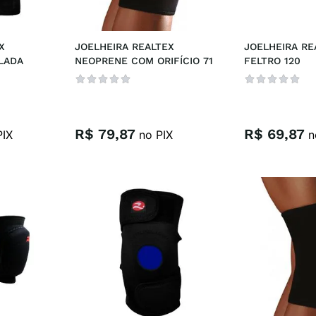
l
 
JOELHEIRA REALTEX 
JOELHEIRA RE
LADA
NEOPRENE COM ORIFÍCIO 71
FELTRO 120
R$
79
,
87
R$
69
,
87
IX
no PIX
n