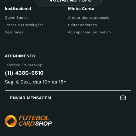
Avalie o produto de 1 a 5 estrelas
Institucional
Minha Conta
Seu nome
Quem Somos
Alterar dados pessoais
Trocas ou Devoluções
Editar endereço
Segurança
Acompanhar um pedido
Endereço de email
ATENDIMENTO
Telefone / WhatsApp
Escreva uma avaliação
(11) 4380-6610
Seg. à Sex., das 10h às 18h
ENVIAR MENSAGEM
ENVIAR AVALIAÇÃO