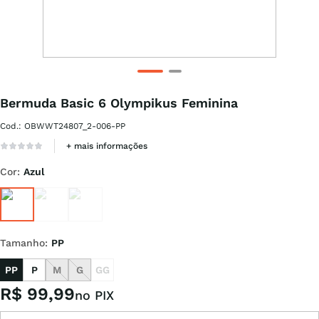
Bermuda Basic 6 Olympikus Feminina
Cod.
:
OBWWT24807_2-006-PP
+ mais informações
Cor
:
Azul
Tamanho
:
PP
PP
P
M
G
GG
R$
99
,
99
no PIX