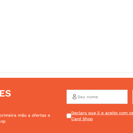
ES
Declaro que li e aceito com 
primeira mão a ofertas e
Card Shop
hop