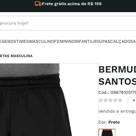
Frete grátis acima de R$ 199
rocura hoje?
s buscados
LEGENDS
TIMES
MASCULINO
FEMININO
INFANTIL
ROUPAS
CALÇADOS
A
ino
METAS MASCULINA
BERMUD
SANTOS
Cod.
:
0967610017
l
+
no
Vendido e entregu
armour
Cor
:
Preto