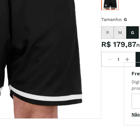
t
Tamanho
:
G
P
M
G
R$
179
,
87
n
Não