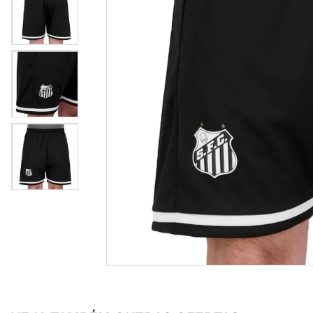
crossfi
8
º
casual
9
º
tenis
10
º