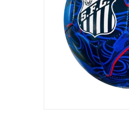
casual
8
º
unisse
9
º
crossfi
10
º