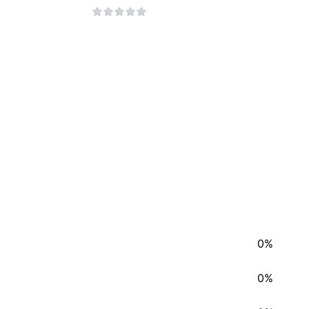
S HYB
0%
0%