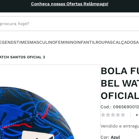
Frete grátis acima de R$ 199
rocura hoje?
s buscados
LEGENDS
TIMES
MASCULINO
FEMININO
INFANTIL
ROUPAS
CALÇADOS
A
ino
TCH SANTOS OFICIAL 3
BOLA F
BEL WA
OFICIAL
l
Cod.
:
0965690012
no
+
armour
Vendido e entregu
Cor
:
Azul