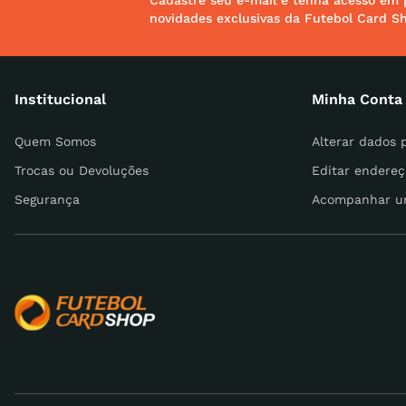
Cadastre seu e-mail e tenha acesso em 
novidades exclusivas da Futebol Card S
Endereço de email
Institucional
Minha Conta
Escreva uma avaliação
Quem Somos
Alterar dados 
Trocas ou Devoluções
Editar endereç
Segurança
Acompanhar u
ENVIAR AVALIAÇÃO