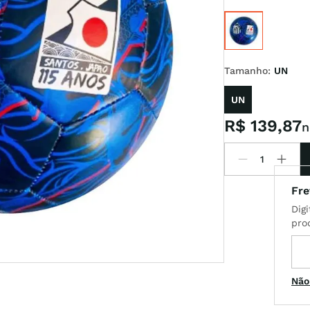
x
Tamanho
:
UN
t
UN
R$
139
,
87
n
Não