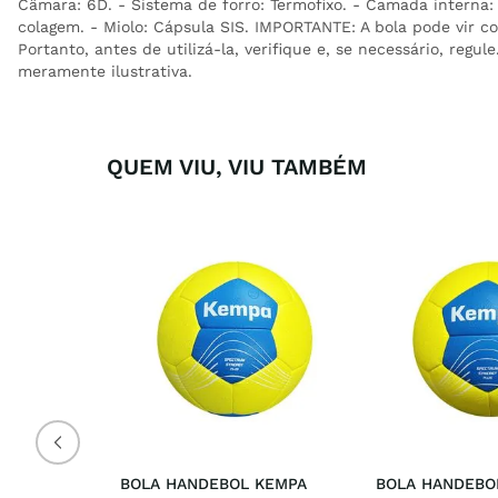
Câmara: 6D. - Sistema de forro: Termofixo. - Camada interna: 
colagem. - Miolo: Cápsula SIS. IMPORTANTE: A bola pode vir c
Portanto, antes de utilizá-la, verifique e, se necessário, regu
meramente ilustrativa.
QUEM VIU, VIU TAMBÉM
BOLA HANDEBOL KEMPA 
BOLA HANDEBOL