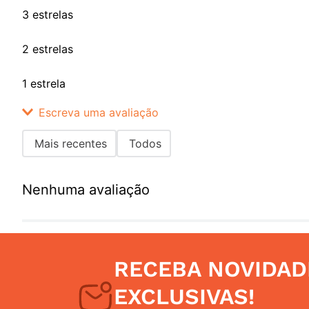
3 estrelas
2 estrelas
1 estrela
Escreva uma avaliação
Mais recentes
Todos
Adicionar avaliação
Nenhuma avaliação
Título
Avalie o produto de 1 a 5 estrelas
RECEBA NOVIDAD
Seu nome
EXCLUSIVAS!