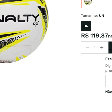
Tamanho
:
UN
x
UN
t
R$
119
,
87
n
Não