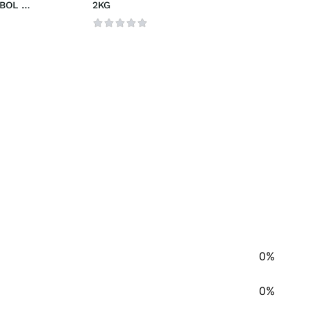
OL 
2KG
S HYB
0%
0%