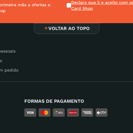
Declaro que li e aceito com 
primeira mão a ofertas e
Card Shop
hop
VOLTAR AO TOPO
pessoais
o
m pedido
FORMAS DE PAGAMENTO