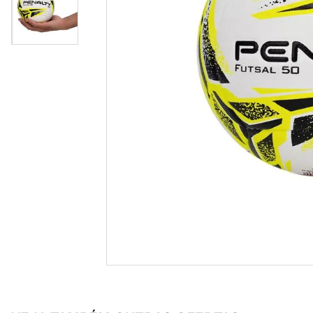
casual
8
º
unisse
9
º
crossfi
10
º