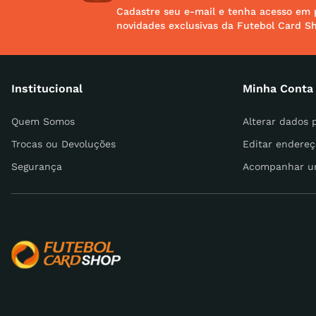
Cadastre seu e-mail e tenha acesso em 
novidades exclusivas da Futebol Card S
Endereço de email
Institucional
Minha Conta
Escreva uma avaliação
Quem Somos
Alterar dados 
Trocas ou Devoluções
Editar endereç
Segurança
Acompanhar u
ENVIAR AVALIAÇÃO