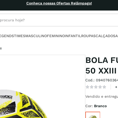
!
rocura hoje?
s buscados
LEGENDS
TIMES
MASCULINO
FEMININO
INFANTIL
ROUPAS
CALÇADOS
A
ino
I
BOLA F
50 XXIII
Cod.
:
094076036
l
+
no
Vendido e entregu
armour
Cor
:
Branco