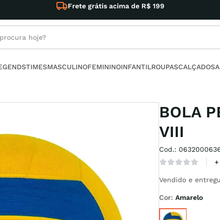
Conheça nossas Oferta
rocura hoje?
s buscados
LEGENDS
TIMES
MASCULINO
FEMININO
INFANTIL
ROUPAS
CALÇADOS
A
no
BOLA P
VIII
Cod.
:
063200063
armour
+
Vendido e entregu
t
Cor
:
Amarelo