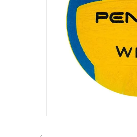
tenis
8
º
futebo
9
º
times
10
º