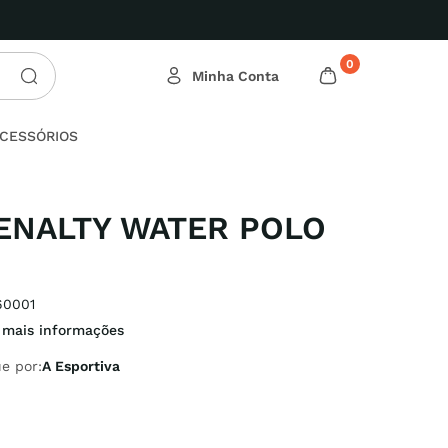
s Relâmpago!
0
CESSÓRIOS
ENALTY WATER POLO
60001
 mais informações
e por:
A Esportiva