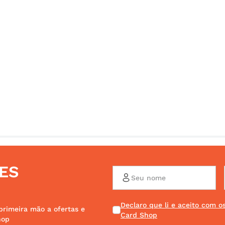
ES
Declaro que li e aceito com 
primeira mão a ofertas e
Card Shop
hop