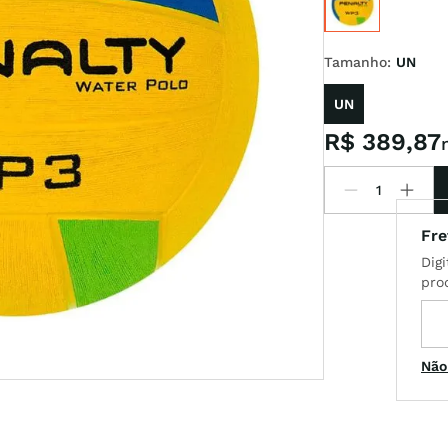
Tamanho
:
UN
l
UN
R$
389
,
87
Não