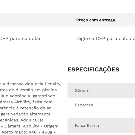
Preço com entrega
 CEP para calcular
Digite o CEP para calcul
ESPECIFICAÇÕES
la desenvolvida pela Penalty,
ntos de diversão em piscina.
Gênero
ia e aderência, garantindo
mara Airbility, feita com
Esportes
tência à retenção de ar.
e gera vedação altamente
ecânicas. Adquira já!
Faixa Etária
 Câmara: Airbility - Origem:
so Aproximado: 440 - 460g -