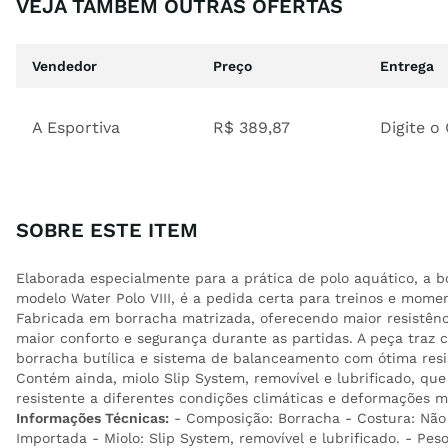
VEJA TAMBÉM OUTRAS OFERTAS
Vendedor
Preço
Entrega
A Esportiva
R$
389
,
87
Digite o
SOBRE ESTE ITEM
Elaborada especialmente para a prática de polo aquático, a bo
modelo Water Polo VIII, é a pedida certa para treinos e mome
Fabricada em borracha matrizada, oferecendo maior resistênc
maior conforto e segurança durante as partidas. A peça traz câ
borracha butílica e sistema de balanceamento com ótima resis
Contém ainda, miolo Slip System, removível e lubrificado, qu
resistente a diferentes condições climáticas e deformações m
Informações Técnicas:
- Composição: Borracha - Costura: Não -
Importada - Miolo: Slip System, removível e lubrificado. - Pe