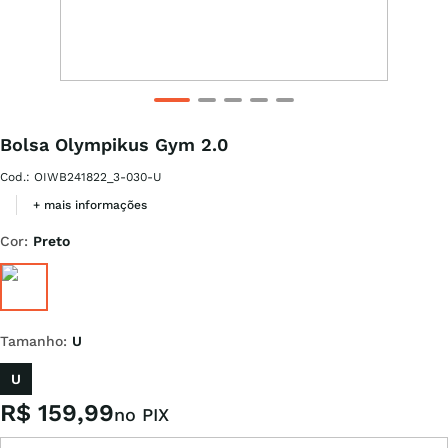
Bolsa Olympikus Gym 2.0
Cod.
:
OIWB241822_3-030-U
+ mais informações
Cor
:
Preto
Tamanho
:
U
U
R$
159
,
99
no PIX