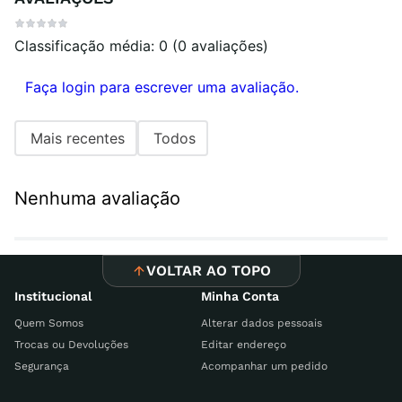
Classificação média: 0
(0 avaliações)
Faça login para escrever uma avaliação.
Mais recentes
Todos
Nenhuma avaliação
VOLTAR AO TOPO
Institucional
Minha Conta
Quem Somos
Alterar dados pessoais
Trocas ou Devoluções
Editar endereço
Segurança
Acompanhar um pedido