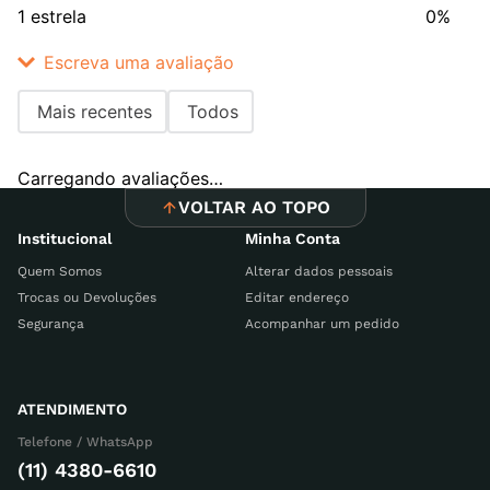
1 estrela
0%
Escreva uma avaliação
Mais recentes
Todos
Adicionar avaliação
Carregando avaliações…
Título
VOLTAR AO TOPO
Institucional
Minha Conta
Quem Somos
Alterar dados pessoais
Avalie o produto de 1 a 5 estrelas
Trocas ou Devoluções
Editar endereço
Segurança
Acompanhar um pedido
Seu nome
ATENDIMENTO
Endereço de email
Telefone / WhatsApp
(11) 4380-6610