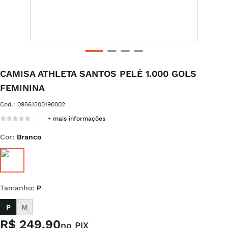
CAMISA ATHLETA SANTOS PELÉ 1.000 GOLS
FEMININA
Cod.
:
09561500190002
+ mais informações
Cor
:
Branco
Tamanho
:
P
P
M
R$
249
,
90
no PIX