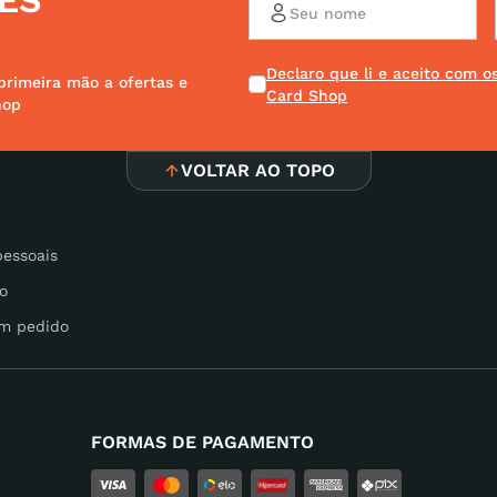
ES
Declaro que li e aceito com 
x
primeira mão a ofertas e
Card Shop
hop
t
VOLTAR AO TOPO
pessoais
o
m pedido
FORMAS DE PAGAMENTO