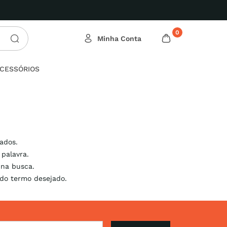
0
CESSÓRIOS
tados.
 palavra.
 na busca.
 do termo desejado.