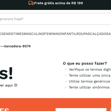
Frete grátis acima de R$ 199
rocura hoje?
s buscados
LEGENDS
TIMES
MASCULINO
FEMININO
INFANTIL
ROUPAS
CALÇADOS
A
ino
---torcedora-9574
s!
Verifique os termos digi
Tente utilizar uma única
l
Utilize termos genéricos
no
Tente utilizar sinônimos
armour