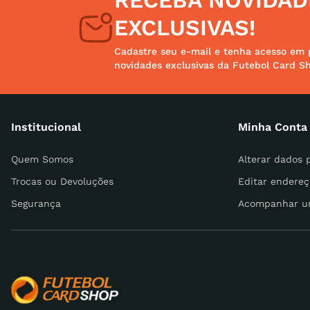
RECEBA NOVIDAD
casual
8
º
EXCLUSIVAS!
unisse
9
º
Cadastre seu e-mail e tenha acesso em 
novidades exclusivas da Futebol Card S
crossfi
10
º
Institucional
Minha Conta
Quem Somos
Alterar dados 
Trocas ou Devoluções
Editar endereç
Segurança
Acompanhar u