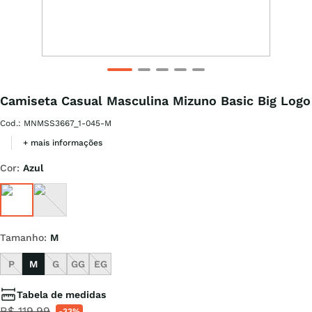
Camiseta Casual Masculina Mizuno Basic Big Logo
Cod.
:
MNMSS3667_1-045-M
+ mais informações
Cor
:
Azul
Tamanho
:
M
P
M
G
GG
EG
Tabela de medidas
R$
119
,
99
-
33%