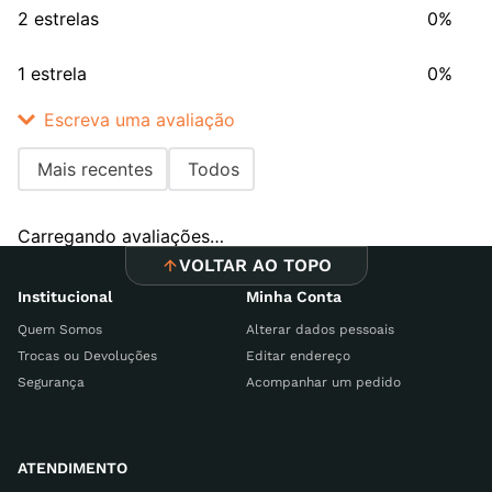
2 estrelas
0%
1 estrela
0%
Escreva uma avaliação
Mais recentes
Todos
Adicionar avaliação
Carregando avaliações…
Título
VOLTAR AO TOPO
Institucional
Minha Conta
Quem Somos
Alterar dados pessoais
Avalie o produto de 1 a 5 estrelas
Trocas ou Devoluções
Editar endereço
Segurança
Acompanhar um pedido
Seu nome
ATENDIMENTO
Endereço de email