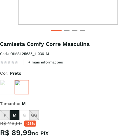
Camiseta Comfy Corre Masculina
Cod.
:
OIMSL25635_1-030-M
+ mais informações
Cor
:
Preto
Tamanho
:
M
P
M
G
GG
R$
119
,
99
-
25%
R$
89
,
99
no PIX