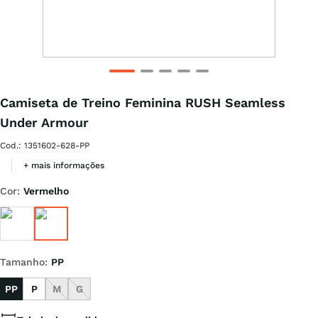
Camiseta de Treino Feminina RUSH Seamless
Under Armour
Cod.
:
1351602-628-PP
+ mais informações
Cor
:
Vermelho
Tamanho
:
PP
PP
P
M
G