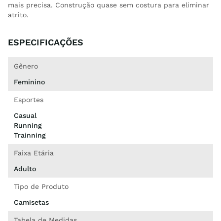
mais precisa. Construção quase sem costura para eliminar
atrito.
ESPECIFICAÇÕES
Gênero
Feminino
Esportes
Casual
Running
Trainning
Faixa Etária
Adulto
Tipo de Produto
Camisetas
Tabela de Medidas