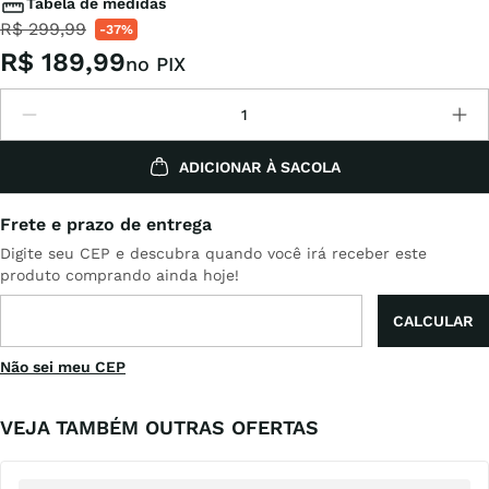
Tabela de medidas
R$
299
,
99
-
37%
R$
189
,
99
no PIX
ADICIONAR À SACOLA
Não sei meu CEP
VEJA TAMBÉM OUTRAS OFERTAS