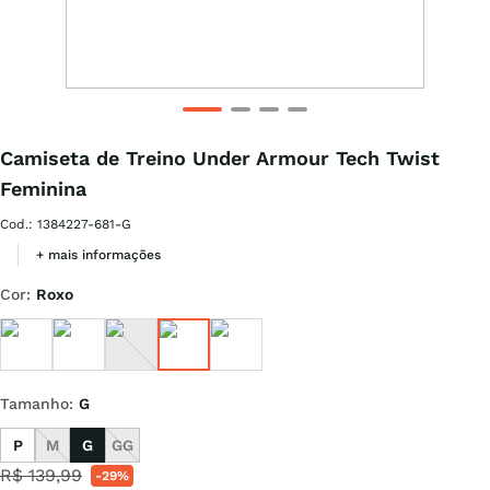
Camiseta de Treino Under Armour Tech Twist
Feminina
Cod.
:
1384227-681-G
+ mais informações
Cor
:
Roxo
Tamanho
:
G
P
M
G
GG
R$
139
,
99
-
29%