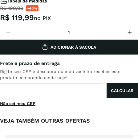
Tabela de medidas
R$
199
,
99
-
40%
R$
119
,
99
no PIX
ADICIONAR À SACOLA
Não sei meu CEP
VEJA TAMBÉM OUTRAS OFERTAS