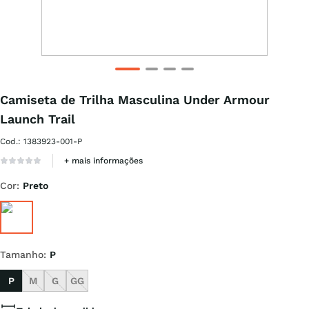
Camiseta de Trilha Masculina Under Armour
Launch Trail
Cod.
:
1383923-001-P
+ mais informações
Cor
:
Preto
Tamanho
:
P
P
M
G
GG