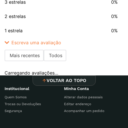
3 estrelas
0%
2 estrelas
0%
1 estrela
0%
Escreva uma avaliação
Mais recentes
Todos
Adicionar avaliação
Carregando avaliações…
Título
VOLTAR AO TOPO
Institucional
Minha Conta
Quem Somos
Alterar dados pessoais
Avalie o produto de 1 a 5 estrelas
Trocas ou Devoluções
Editar endereço
Segurança
Acompanhar um pedido
Seu nome