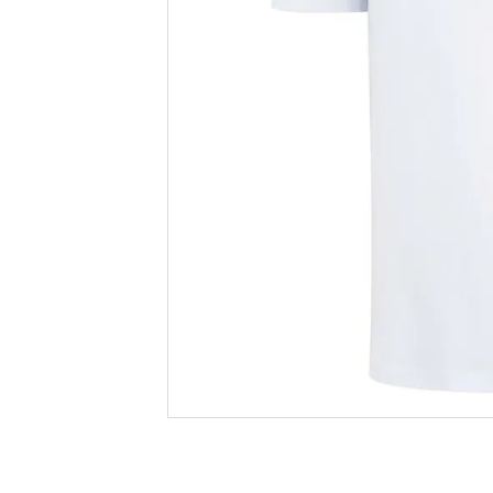
tenis
8
º
futebo
9
º
times
10
º