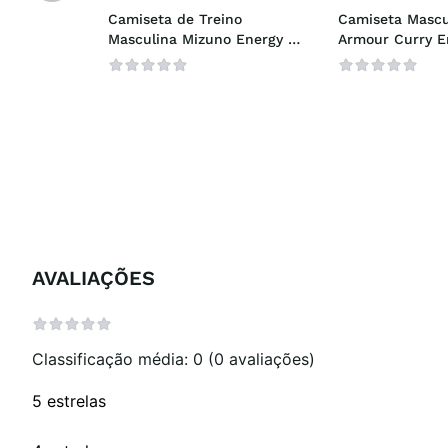
Camiseta de Treino 
Camiseta Mascu
Masculina Mizuno Energy 
Armour Curry E
Stamp
Splash
AVALIAÇÕES
Classificação média: 0
(0 avaliações)
5 estrelas