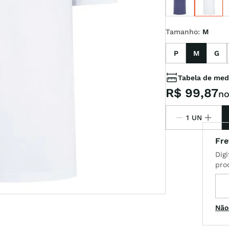
Tamanho
:
M
l
P
M
G
Tabela de med
R$
99
,
87
no
Não