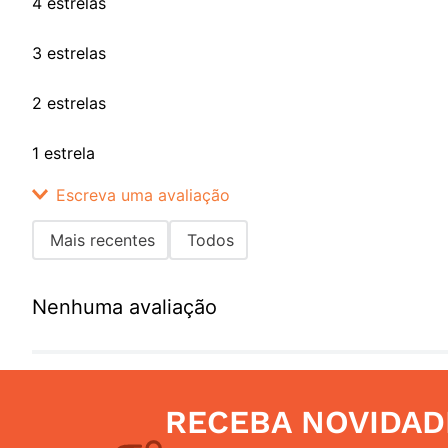
4 estrelas
3 estrelas
2 estrelas
1 estrela
Escreva uma avaliação
Mais recentes
Todos
Adicionar avaliação
Nenhuma avaliação
Título
Avalie o produto de 1 a 5 estrelas
RECEBA NOVIDAD
Seu nome