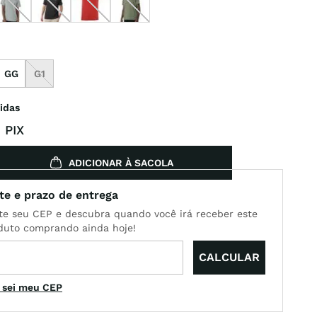
GG
G1
idas
 PIX
ADICIONAR À SACOLA
 sei meu CEP