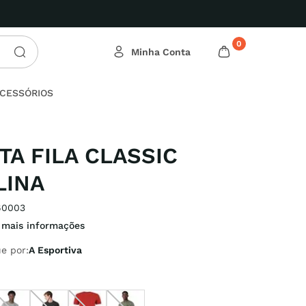
ssas Ofertas Relâmpago!
0
CESSÓRIOS
TA FILA CLASSIC
LINA
60003
 mais informações
e por:
A Esportiva