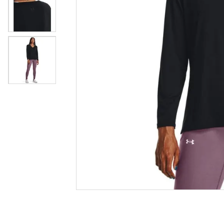
casual
8
º
unisse
9
º
crossfi
10
º