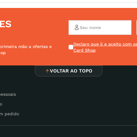
ES
Declaro que li e aceito com 
primeira mão a ofertas e
Card Shop
hop
VOLTAR AO TOPO
pessoais
o
m pedido