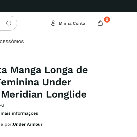
s Ofertas Relâmpago!
0
CESSÓRIOS
ta Manga Longa de
Feminina Under
Meridian Longlide
-G
 mais informações
e por:
Under Armour