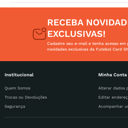
Avalie o produto de 1 a 5 estrelas
RECEBA NOVIDAD
Seu nome
EXCLUSIVAS!
Cadastre seu e-mail e tenha acesso em 
novidades exclusivas da Futebol Card S
Endereço de email
Institucional
Minha Conta
Escreva uma avaliação
Quem Somos
Alterar dados 
Trocas ou Devoluções
Editar endereç
Segurança
Acompanhar u
ENVIAR AVALIAÇÃO