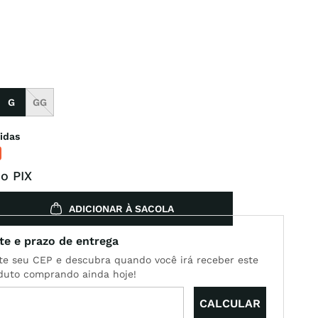
G
GG
idas
o PIX
ADICIONAR À SACOLA