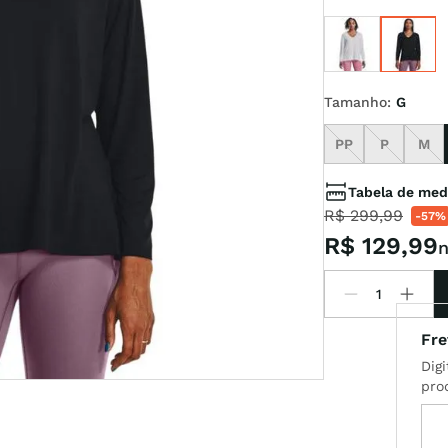
x
Tamanho
:
G
t
PP
P
M
Tabela de med
R$
299
,
99
-
57%
R$
129
,
99
n