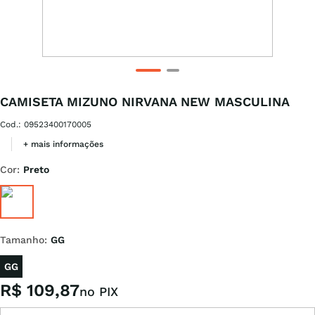
CAMISETA MIZUNO NIRVANA NEW MASCULINA
Cod.
:
09523400170005
+ mais informações
Cor
:
Preto
Tamanho
:
GG
GG
R$
109
,
87
no PIX