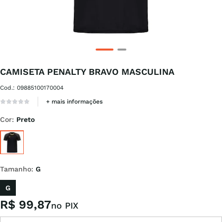
CAMISETA PENALTY BRAVO MASCULINA
Cod.
:
09885100170004
+ mais informações
Cor
:
Preto
Tamanho
:
G
G
R$
99
,
87
no PIX