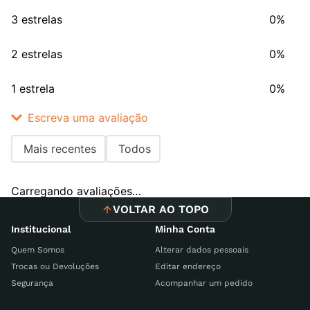
3 estrelas
0%
2 estrelas
0%
1 estrela
0%
Escreva uma avaliação
Mais recentes
Todos
Adicionar avaliação
Carregando avaliações…
Título
VOLTAR AO TOPO
Institucional
Minha Conta
Quem Somos
Alterar dados pessoais
Avalie o produto de 1 a 5 estrelas
Trocas ou Devoluções
Editar endereço
Segurança
Acompanhar um pedido
Seu nome