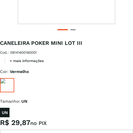
CANELEIRA POKER MINI LOT III
Cod.
:
09141600180001
+ mais informações
Cor
:
Vermelho
Tamanho
:
UN
UN
R$
29
,
87
no PIX