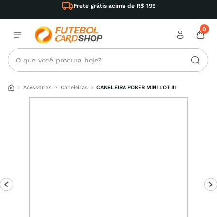
Frete grátis acima de R$ 199
0
O que você procura hoje?
Acessórios
Caneleiras
CANELEIRA POKER MINI LOT III