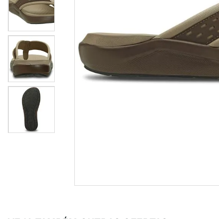
casual
8
º
unisse
9
º
crossfi
10
º