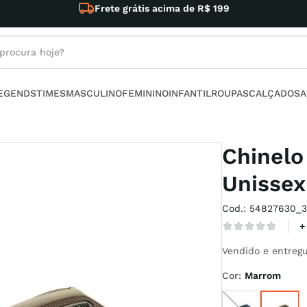
te grátis acima de R$ 199
rocura hoje?
s buscados
LEGENDS
TIMES
MASCULINO
FEMININO
INFANTIL
ROUPAS
CALÇADOS
A
ino
Chinelo
Unissex
Cod.
:
54827630_3
l
+
no
Vendido e entregu
armour
Cor
:
Marrom