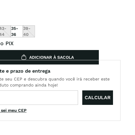
43-
35-
39-
44
36
40
o PIX
ADICIONAR À SACOLA
 sei meu CEP