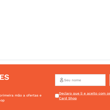
ES
Declaro que li e aceito com 
primeira mão a ofertas e
Card Shop
hop