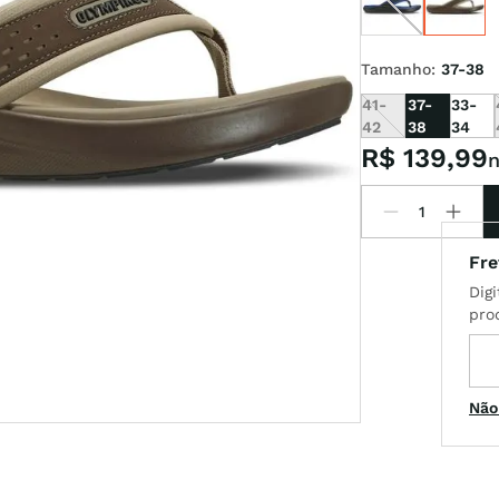
Tamanho
:
37-38
x
41-
37-
33-
t
42
38
34
R$
139
,
99
n
Não