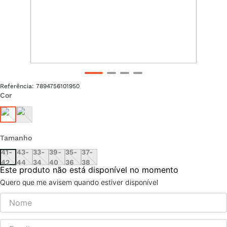
Referência
:
7894756101950
Cor
Tamanho
41-
43-
33-
39-
35-
37-
42
44
34
40
36
38
Este produto não está disponível no momento
Quero que me avisem quando estiver disponível