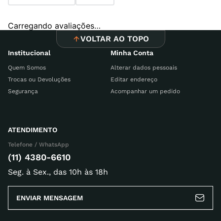
Adicionar avaliação
Carregando avaliações…
Título
VOLTAR AO TOPO
Institucional
Minha Conta
Quem Somos
Alterar dados pessoais
Avalie o produto de 1 a 5 estrelas
Trocas ou Devoluções
Editar endereço
Segurança
Acompanhar um pedido
Seu nome
ATENDIMENTO
Endereço de email
Telefone / WhatsApp
(11) 4380-6610
Seg. à Sex., das 10h às 18h
Escreva uma avaliação
ENVIAR MENSAGEM