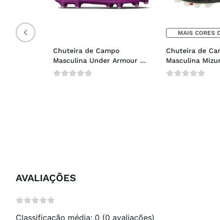
MAIS CORES 
Chuteira de Campo 
Chuteira de Ca
Masculina Under Armour 
Masculina Mizun
Magnetico Select 3.0
Japan MD
AVALIAÇÕES
Classificação média: 0
(0 avaliações)