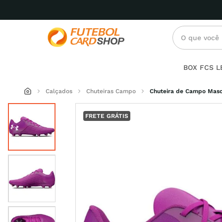
O que você p
Termos mai
BOX FCS 
mascul
1
º
Calçados
Chuteiras Campo
Chuteira de Campo Masc
6
2
º
FRETE GRÁTIS
19
3
º
infanti
4
º
femini
5
º
under 
6
º
preto
7
º