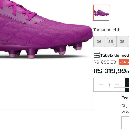
x
Tamanho
:
44
t
36
38
39
Tabela de med
R$
699
,
99
-
54%
R$
319
,
99
n