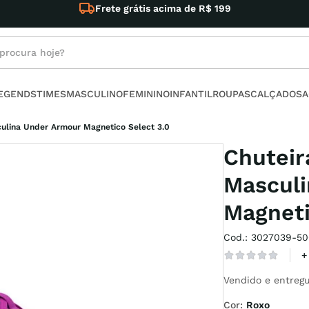
Conheça nossas Ofer
rocura hoje?
s buscados
LEGENDS
TIMES
MASCULINO
FEMININO
INFANTIL
ROUPAS
CALÇADOS
A
ino
ulina Under Armour Magnetico Select 3.0
Chutei
Masculi
Magneti
l
Cod.
:
3027039-50
no
+
armour
Vendido e entregu
Cor
:
Roxo