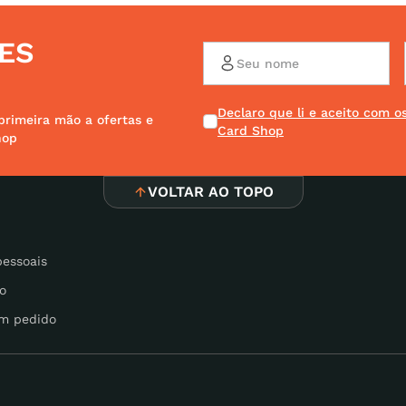
ES
Declaro que li e aceito com 
primeira mão a ofertas e
Card Shop
hop
VOLTAR AO TOPO
pessoais
o
m pedido