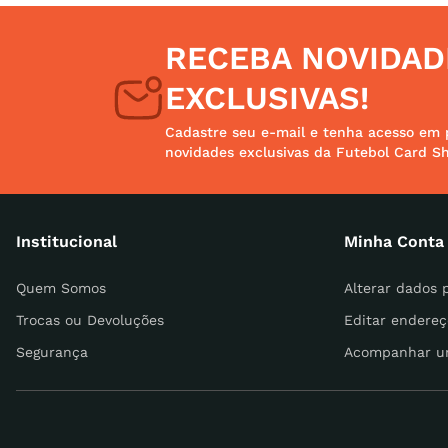
Avalie o produto de 1 a 5 estrelas
RECEBA NOVIDAD
Seu nome
EXCLUSIVAS!
Cadastre seu e-mail e tenha acesso em 
novidades exclusivas da Futebol Card S
Endereço de email
Institucional
Minha Conta
Escreva uma avaliação
Quem Somos
Alterar dados 
Trocas ou Devoluções
Editar endereç
Segurança
Acompanhar u
ENVIAR AVALIAÇÃO