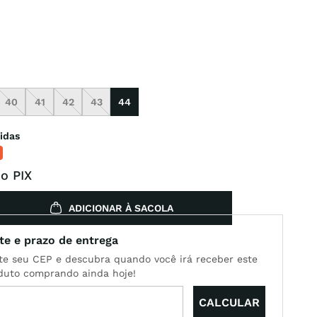
40
41
42
43
44
idas
o PIX
ADICIONAR À SACOLA