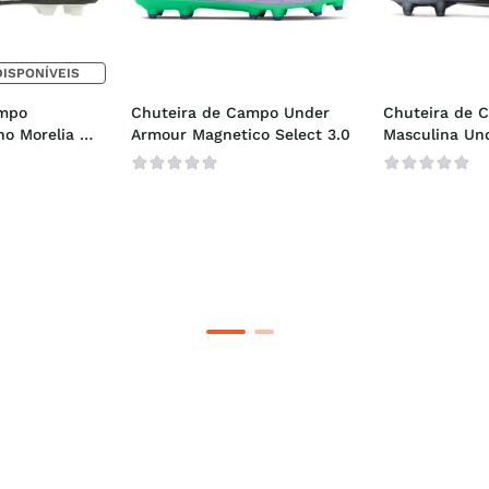
DISPONÍVEIS
mpo 
Chuteira de Campo Under 
Chuteira de 
o Morelia 
Armour Magnetico Select 3.0
Masculina Und
Clone Magneti