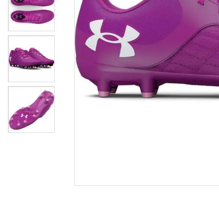
casual
8
º
unisse
9
º
crossfi
10
º