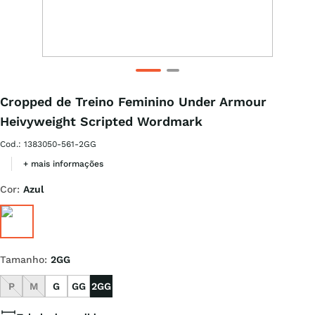
Cropped de Treino Feminino Under Armour
Heivyweight Scripted Wordmark
Cod.
:
1383050-561-2GG
+ mais informações
Cor
:
Azul
Tamanho
:
2GG
P
M
G
GG
2GG