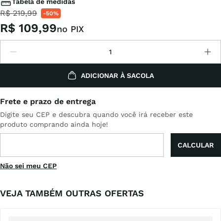
Tabela de medidas
R$
219
,
99
-
50%
R$
109
,
99
no PIX
ADICIONAR À SACOLA
Não sei meu CEP
VEJA TAMBÉM OUTRAS OFERTAS