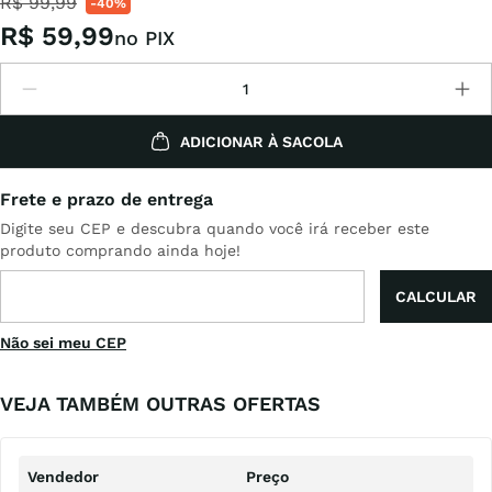
R$
99
,
99
-
40%
R$
59
,
99
no PIX
ADICIONAR À SACOLA
Não sei meu CEP
VEJA TAMBÉM OUTRAS OFERTAS