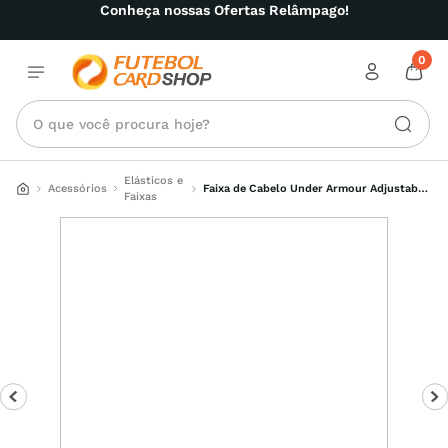
Conheça nossas Ofertas Relâmpago!
0
O que você procura hoje?
Elásticos e
Acessórios
Faixa de Cabelo Under Armour Adjustable 
Faixas
Mini Bands Feminina