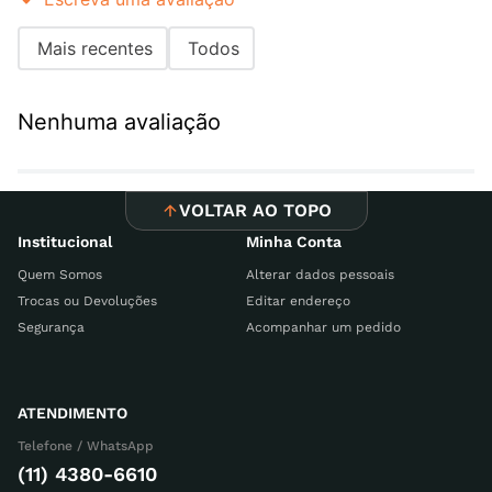
Mais recentes
Todos
Adicionar avaliação
Nenhuma avaliação
Título
VOLTAR AO TOPO
Avalie o produto de 1 a 5 estrelas
Institucional
Minha Conta
Seu nome
Quem Somos
Alterar dados pessoais
Trocas ou Devoluções
Editar endereço
Segurança
Acompanhar um pedido
Endereço de email
ATENDIMENTO
Telefone / WhatsApp
Escreva uma avaliação
(11) 4380-6610