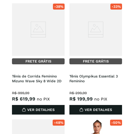
-
38%
-
33%
FRETE GRÁTIS
FRETE GRÁTIS
Tênis de Corrida Feminino 
Tênis Olympikus Essential 3 
Mizuno Wave Sky 8 Wide 2D
Feminino
R$
999
,
99
R$
299
,
99
R$
619
,
99
R$
199
,
99
no PIX
no PIX
VER DETALHES
VER DETALHES
-
48%
-
50%