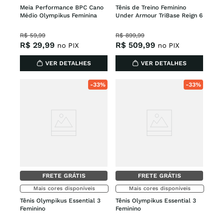
Meia Performance BPC Cano 
Tênis de Treino Feminino 
Médio Olympikus Feminina
Under Armour TriBase Reign 6
R$
59
,
99
R$
899
,
99
R$
29
,
99
R$
509
,
99
no PIX
no PIX
VER DETALHES
VER DETALHES
-
33%
-
33%
FRETE GRÁTIS
FRETE GRÁTIS
Mais cores disponíveis
Mais cores disponíveis
Tênis Olympikus Essential 3 
Tênis Olympikus Essential 3 
Feminino
Feminino