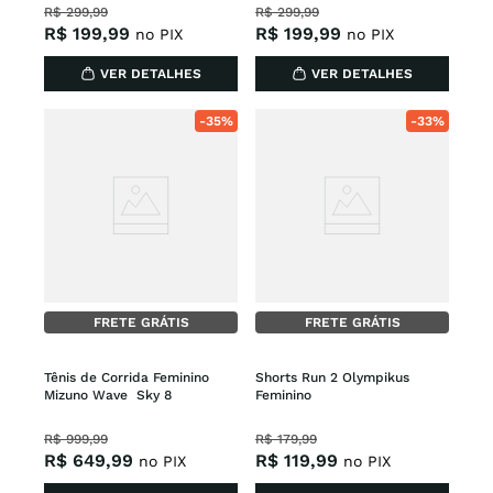
R$
299
,
99
R$
299
,
99
R$
199
,
99
R$
199
,
99
no PIX
no PIX
VER DETALHES
VER DETALHES
-
35%
-
33%
FRETE GRÁTIS
FRETE GRÁTIS
Tênis de Corrida Feminino 
Shorts Run 2 Olympikus 
Mizuno Wave  Sky 8
Feminino
R$
999
,
99
R$
179
,
99
R$
649
,
99
R$
119
,
99
no PIX
no PIX