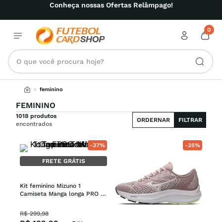
a nossas Ofertas Relâmpago!
0
O que você procura hoje?
feminino
FEMININO
1018 produtos
ORDERNAR
FILTRAR
encontrados
-
37%
-
25%
FRETE GRÁTIS
Kit feminino Mizuno 1 
Camiseta Manga longa PRO 
UV + 1 Top de Treino Essence
R$
299
,
98