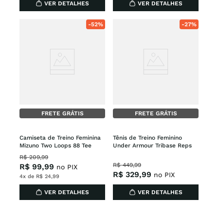
VER DETALHES
VER DETALHES
-
52%
-
27%
FRETE GRÁTIS
FRETE GRÁTIS
Camiseta de Treino Feminina 
Tênis de Treino Feminino 
Mizuno Two Loops 88 Tee
Under Armour Tribase Reps
R$
209
,
99
R$
449
,
99
R$
99
,
99
no PIX
R$
329
,
99
no PIX
4
x de
R$
24
,
99
VER DETALHES
VER DETALHES