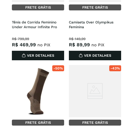
FRETE GRÁTIS
FRETE GRÁTIS
Tênis de Corrida Feminino 
Camiseta Over Olympikus 
Under Armour Infinite Pro
Feminina
R$
799
,
99
R$
149
,
99
R$
469
,
99
R$
89
,
99
no PIX
no PIX
VER DETALHES
VER DETALHES
-
50%
-
43%
FRETE GRÁTIS
FRETE GRÁTIS