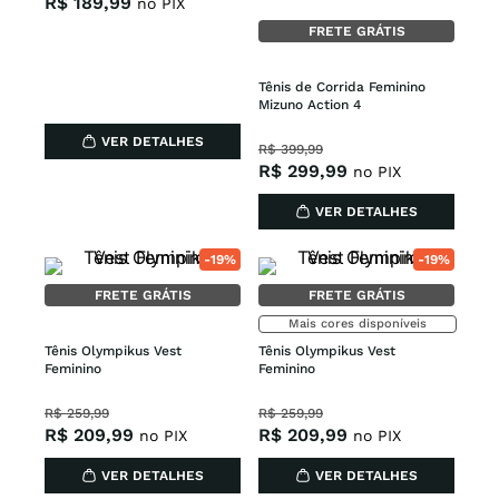
R$
189
,
99
no PIX
FRETE GRÁTIS
Tênis de Corrida Feminino 
Mizuno Action 4
VER DETALHES
R$
399
,
99
R$
299
,
99
no PIX
VER DETALHES
-
19%
-
19%
FRETE GRÁTIS
FRETE GRÁTIS
Mais cores disponíveis
Tênis Olympikus Vest 
Tênis Olympikus Vest 
Feminino
Feminino
R$
259
,
99
R$
259
,
99
R$
209
,
99
R$
209
,
99
no PIX
no PIX
VER DETALHES
VER DETALHES