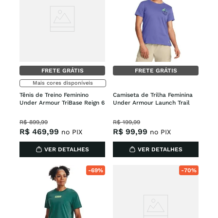
FRETE GRÁTIS
FRETE GRÁTIS
Mais cores disponíveis
Tênis de Treino Feminino 
Camiseta de Trilha Feminina 
Under Armour TriBase Reign 6
Under Armour Launch Trail
R$
899
,
99
R$
199
,
99
R$
469
,
99
R$
99
,
99
no PIX
no PIX
VER DETALHES
VER DETALHES
-
69%
-
70%