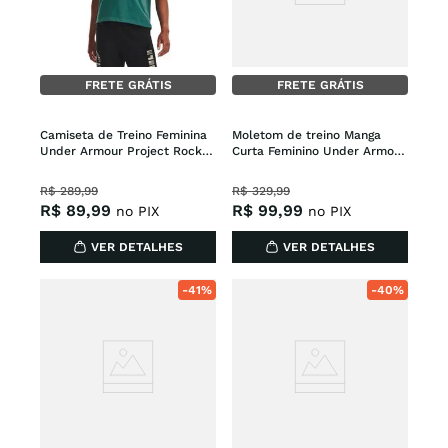
FRETE GRÁTIS
FRETE GRÁTIS
Camiseta de Treino Feminina 
Moletom de treino Manga 
Under Armour Project Rock 
Curta Feminino Under Armour 
Globe
Project Rock Ter
R$
289
,
99
R$
329
,
99
R$
89
,
99
R$
99
,
99
no PIX
no PIX
VER DETALHES
VER DETALHES
-
41%
-
40%