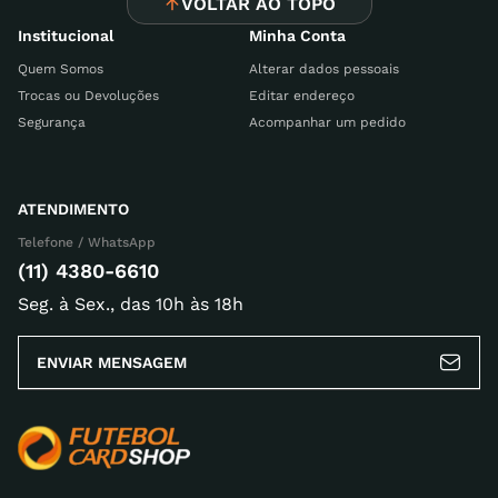
VOLTAR AO TOPO
Avalie o produto de 1 a 5 estrelas
Institucional
Minha Conta
Seu nome
Quem Somos
Alterar dados pessoais
Trocas ou Devoluções
Editar endereço
Segurança
Acompanhar um pedido
Endereço de email
ATENDIMENTO
Telefone / WhatsApp
Escreva uma avaliação
(11) 4380-6610
Seg. à Sex., das 10h às 18h
ENVIAR MENSAGEM
ENVIAR AVALIAÇÃO