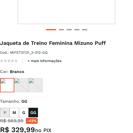
Jaqueta de Treino Feminina Mizuno Puff
Cod.
:
MIFST31131_2-012-GG
+ mais informações
Cor
:
Branco
Tamanho
:
GG
P
M
G
GG
R$
569
,
99
-
42%
R$
329
,
99
no PIX