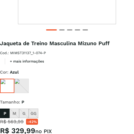
Jaqueta de Treino Masculina Mizuno Puff
Cod.
:
MIMST31137_1-074-P
+ mais informações
Cor
:
Azul
Tamanho
:
P
P
M
G
GG
R$
569
,
99
-
42%
R$
329
,
99
no PIX