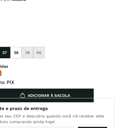
37
38
39
40
idas
%
no PIX
ADICIONAR À SACOLA