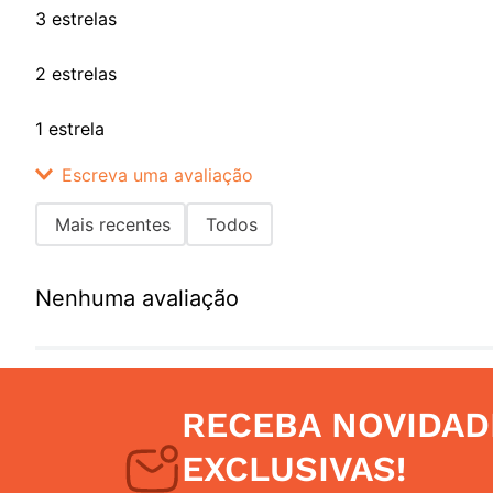
3 estrelas
2 estrelas
1 estrela
Escreva uma avaliação
Mais recentes
Todos
Adicionar avaliação
Nenhuma avaliação
Título
Avalie o produto de 1 a 5 estrelas
RECEBA NOVIDAD
Seu nome
EXCLUSIVAS!