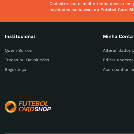
Cadastre seu e-mail e tenha acesso em 
novidades exclusivas da Futebol Card S
Endereço de email
Institucional
Minha Conta
Escreva uma avaliação
Quem Somos
Alterar dados 
Trocas ou Devoluções
Editar endereç
Segurança
Acompanhar u
ENVIAR AVALIAÇÃO