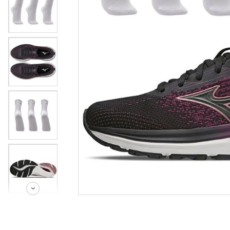
casual
8
º
tenis
9
º
futebo
10
º