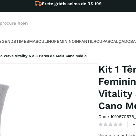
Conheça nossas Ofer
rocura hoje?
s buscados
LEGENDS
TIMES
MASCULINO
FEMININO
INFANTIL
ROUPAS
CALÇADOS
A
no
uno Wave Vitality 5 e 3 Pares de Meia Cano Médio
Kit 1 Tê
Femini
Vitality
armour
Cano M
Cod.
:
1010570578
x
+
t
Vendido e entregu