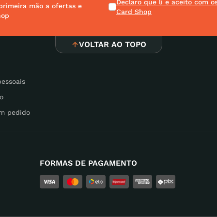
Declaro que li e aceito com 
primeira mão a ofertas e
Card Shop
hop
VOLTAR AO TOPO
pessoais
o
m pedido
FORMAS DE PAGAMENTO