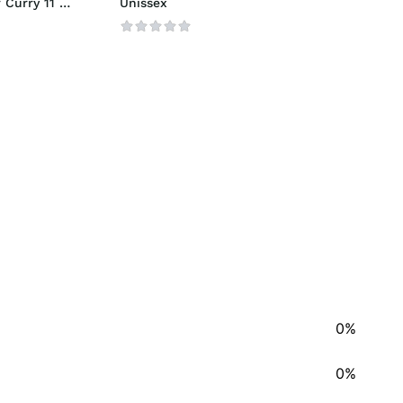
Curry 11 
Unissex
0%
0%