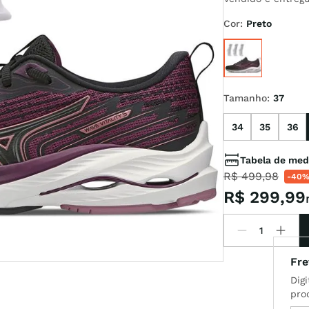
Cor
:
Preto
l
Tamanho
:
37
34
35
36
Tabela de med
R$
499
,
98
-
40
R$
299
,
99