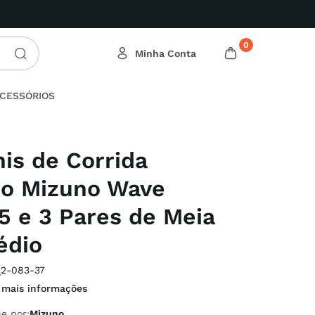
tas Relâmpago!
0
CESSÓRIOS
nis de Corrida
no Mizuno Wave
 5 e 3 Pares de Meia
édio
_2-083-37
 mais informações
e por:
Mizuno