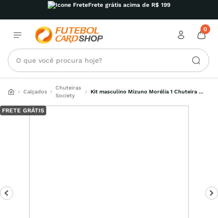
Frete grátis acima de R$ 199
0
O que você procura hoje?
Chuteiras
Calçados
Kit masculino Mizuno Morélia 1 Chuteira 
Society
Society Club AS + 01 meião de futebol
FRETE GRÁTIS