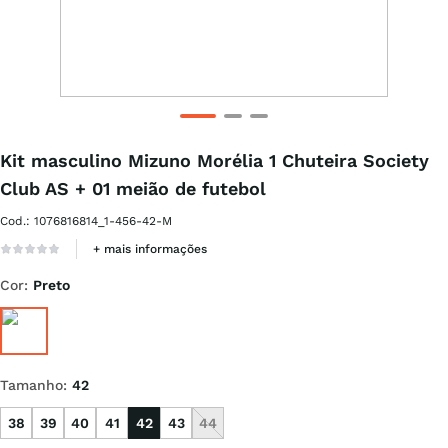
Kit masculino Mizuno Morélia 1 Chuteira Society
Club AS + 01 meião de futebol
Cod.
:
1076816814_1-456-42-M
+ mais informações
Cor
:
Preto
Tamanho
:
42
38
39
40
41
42
43
44