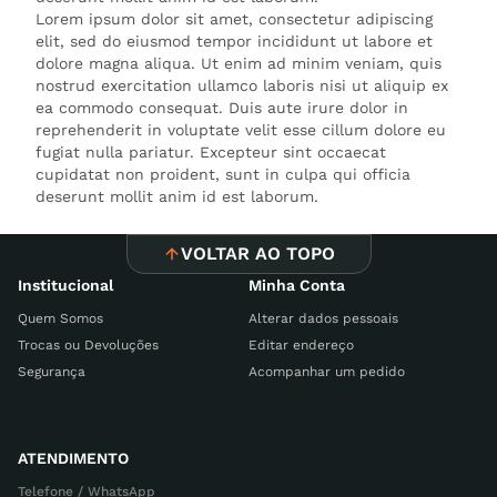
Lorem ipsum dolor sit amet, consectetur adipiscing
elit, sed do eiusmod tempor incididunt ut labore et
dolore magna aliqua. Ut enim ad minim veniam, quis
nostrud exercitation ullamco laboris nisi ut aliquip ex
ea commodo consequat. Duis aute irure dolor in
reprehenderit in voluptate velit esse cillum dolore eu
fugiat nulla pariatur. Excepteur sint occaecat
cupidatat non proident, sunt in culpa qui officia
deserunt mollit anim id est laborum.
VOLTAR AO TOPO
Institucional
Minha Conta
Quem Somos
Alterar dados pessoais
Trocas ou Devoluções
Editar endereço
Segurança
Acompanhar um pedido
ATENDIMENTO
Telefone / WhatsApp