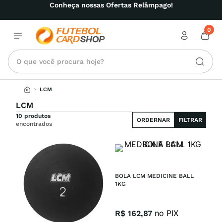
Conheça nossas Ofertas Relâmpago!
0
O que você procura hoje?
LCM
LCM
10 produtos
ORDERNAR
FILTRAR
encontrados
BOLA LCM MEDICINE BALL 
1KG
no PIX
R$
162
,
87