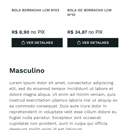
BOLA BORRACHA LCM Nº03
BOLA DE BORRACHA LCM 
N°10
no PIX
no PIX
R$
8
,
90
R$
34
,
87
VER DETALHES
VER DETALHES
Masculino
Lorem ipsum dolor sit amet, consectetur adipiscing
elit, sed do eiusmod tempor incididunt ut labore et
dolore magna aliqua. Ut enim ad minim veniam, quis
nostrud exercitation ullamco laboris nisi ut aliquip ex
ea commodo consequat. Duis aute irure dolor in
reprehenderit in voluptate velit esse cillum dolore eu
fugiat nulla pariatur. Excepteur sint occaecat
cupidatat non proident, sunt in culpa qui officia
deserunt mollit anim id est laborum.