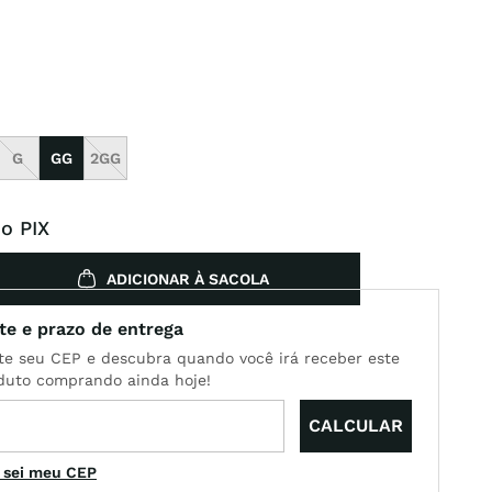
G
GG
2GG
o PIX
ADICIONAR À SACOLA
 sei meu CEP