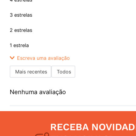
3 estrelas
2 estrelas
1 estrela
Escreva uma avaliação
Mais recentes
Todos
Adicionar avaliação
Nenhuma avaliação
Título
Avalie o produto de 1 a 5 estrelas
RECEBA NOVIDAD
Seu nome