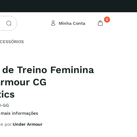
tis acima de R$ 199
0
CESSÓRIOS
 de Treino Feminina
Armour CG
ics
1-GG
 mais informações
e por:
Under Armour