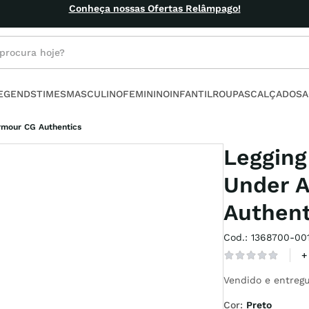
Frete grá
rocura hoje?
s buscados
LEGENDS
TIMES
MASCULINO
FEMININO
INFANTIL
ROUPAS
CALÇADOS
A
ino
rmour CG Authentics
Legging
Under 
Authent
l
Cod.
:
1368700-00
no
+
armour
Vendido e entregu
Cor
:
Preto