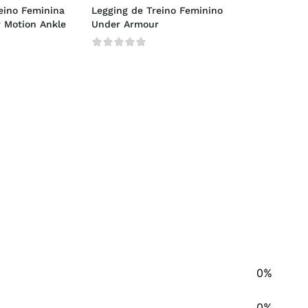
eino Feminina 
Legging de Treino Feminino 
 Motion Ankle
Under Armour
0%
0%