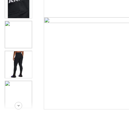
crossfi
8
º
casual
9
º
tenis
10
º