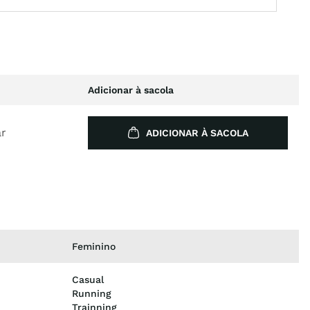
Adicionar à sacola
ar
ADICIONAR À SACOLA
Feminino
Casual
Running
Trainning