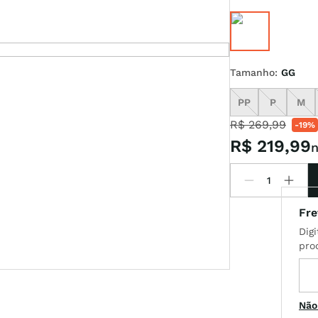
t
Tamanho
:
GG
PP
P
M
R$
269
,
99
-
19%
R$
219
,
99
n
Não