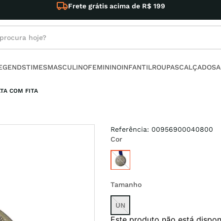
rocura hoje?
s buscados
LEGENDS
TIMES
MASCULINO
FEMININO
INFANTIL
ROUPAS
CALÇADOS
A
no
TA COM FITA
Referência
:
00956900040800
Cor
armour
Tamanho
t
UN
Este produto não está dispo