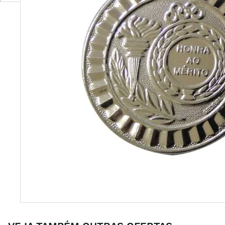
futebo
8
º
tenis
9
º
times
10
º