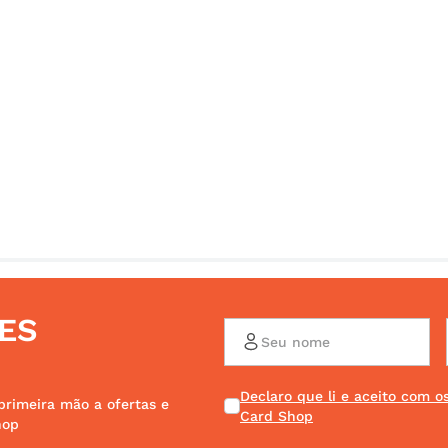
ES
Declaro que li e aceito com 
primeira mão a ofertas e
Card Shop
hop