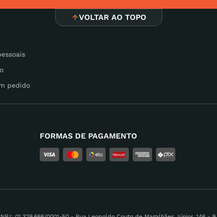
VOLTAR AO TOPO
pessoais
o
m pedido
FORMAS DE PAGAMENTO
 01.329.666/0001-50 - Rua Leopoldo Couto de Magalhães Júnior, 146 - 9 A