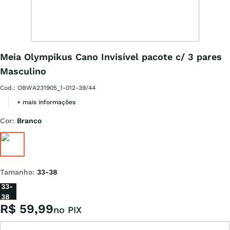
Meia Olympikus Cano Invisível pacote c/ 3 pares
Masculino
Cod.
:
OBWA231905_1-012-39/44
+ mais informações
Cor
:
Branco
Tamanho
:
33-38
33-
38
R$
59
,
99
no PIX