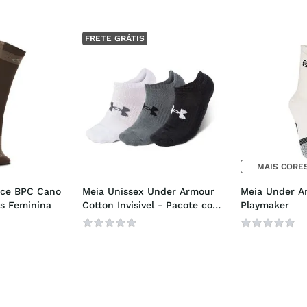
FRETE GRÁTIS
MAIS CORES
ce BPC Cano 
Meia Unissex Under Armour 
Meia Under Ar
s Feminina
Cotton Invisivel - Pacote com 
Playmaker
3 pares