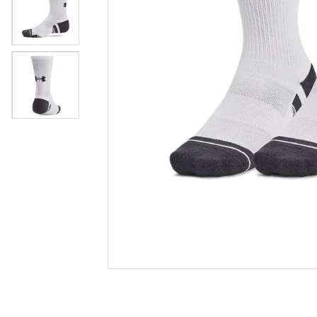
tenis
8
º
futebo
9
º
times
10
º