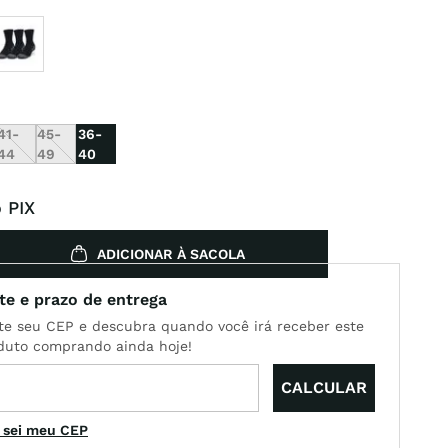
41-
45-
36-
44
49
40
 PIX
ADICIONAR À SACOLA
 sei meu CEP