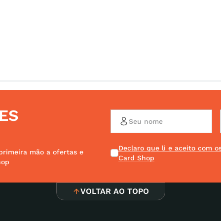
ES
Declaro que li e aceito com 
primeira mão a ofertas e
Card Shop
hop
VOLTAR AO TOPO