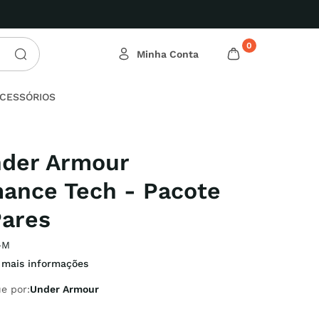
eça nossas Ofertas Relâmpago!
0
CESSÓRIOS
nder Armour
ance Tech - Pacote
Pares
-M
 mais informações
e por:
Under Armour