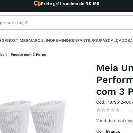
Conh
rocura hoje?
s buscados
LEGENDS
TIMES
MASCULINO
FEMININO
INFANTIL
ROUPAS
CALÇADOS
A
no
ech - Pacote com 3 Pares
Meia U
Perform
com 3 
armour
Cod.
:
1379512-100
+
t
Vendido e entregu
Cor
:
Branco