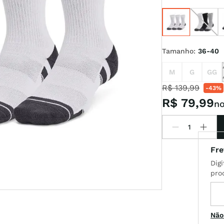
l
Tamanho
:
36-40
M
G
GG
R$
139
,
99
-
43%
R$
79
,
99
no
Não