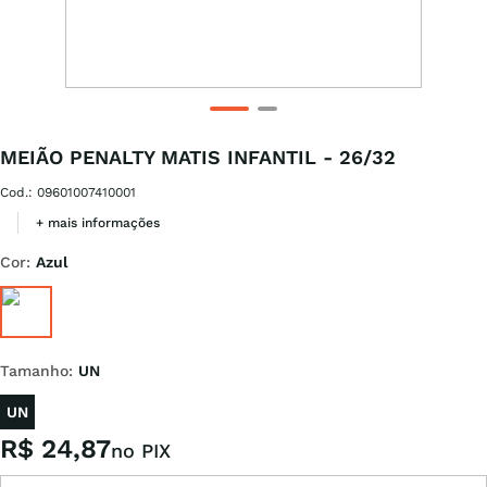
MEIÃO PENALTY MATIS INFANTIL - 26/32
Cod.
:
09601007410001
+ mais informações
Cor
:
Azul
Tamanho
:
UN
UN
R$
24
,
87
no PIX