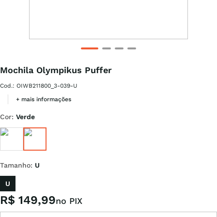
Mochila Olympikus Puffer
Cod.
:
OIWB211800_3-039-U
+ mais informações
Cor
:
Verde
Tamanho
:
U
U
R$
149
,
99
no PIX