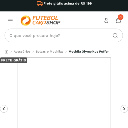
Frete grátis acima de R$ 199
0
O que você procura hoje?
Acessórios
Bolsas e Mochilas
Mochila Olympikus Puffer
FRETE GRÁTIS