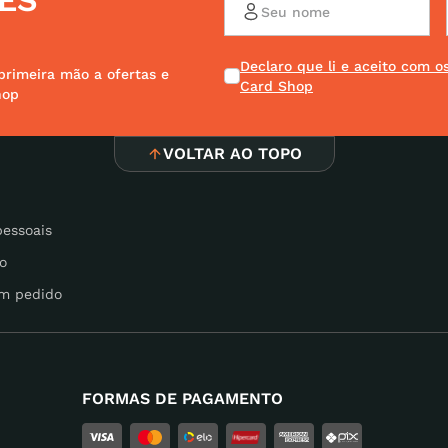
ES
Declaro que li e aceito com 
l
primeira mão a ofertas e
Card Shop
hop
VOLTAR AO TOPO
pessoais
o
m pedido
FORMAS DE PAGAMENTO