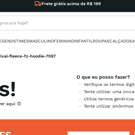
Frete grátis acima de R$ 199
rocura hoje?
s buscados
LEGENDS
TIMES
MASCULINO
FEMININO
INFANTIL
ROUPAS
CALÇADOS
A
no
val-fleece-fz-hoodie-7087
s!
Verifique os termos digi
Tente utilizar uma única
armour
Utilize termos genéricos
Tente utilizar sinônimos
t