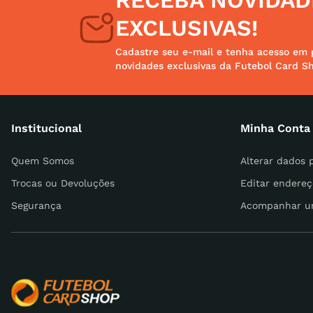
RECEBA NOVIDAD
tenis
8
º
EXCLUSIVAS!
futebo
9
º
Cadastre seu e-mail e tenha acesso em 
novidades exclusivas da Futebol Card S
times
10
º
Institucional
Minha Conta
Quem Somos
Alterar dados 
Trocas ou Devoluções
Editar endereç
Segurança
Acompanhar u