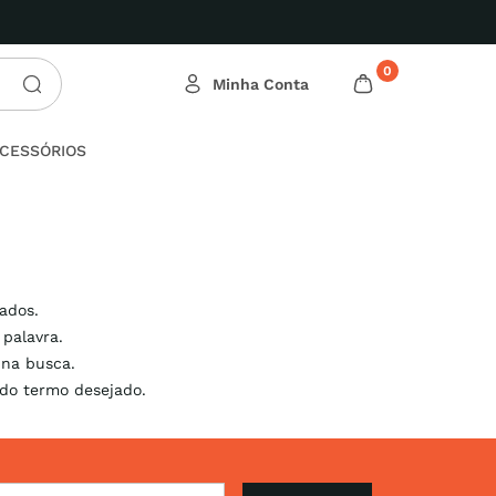
0
CESSÓRIOS
tados.
 palavra.
 na busca.
 do termo desejado.