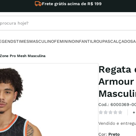
ima de R$ 199
rocura hoje?
s buscados
LEGENDS
TIMES
MASCULINO
FEMININO
INFANTIL
ROUPAS
CALÇADOS
A
ino
Zone Pro Mesh Masculina
Regata 
Armour
Masculi
l
Cod.
:
6000369-00
no
+
armour
Vendido e entregu
Cor
:
Preto