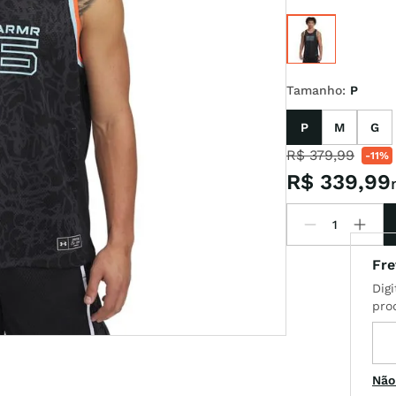
t
Tamanho
:
P
P
M
G
R$
379
,
99
-
11%
R$
339
,
99
Não