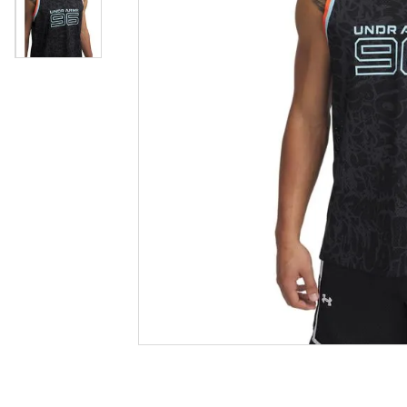
casual
8
º
crossfi
9
º
tenis
10
º