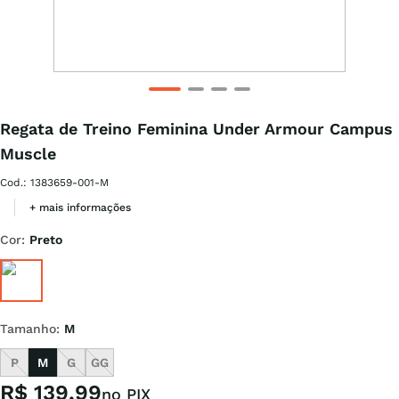
Regata de Treino Feminina Under Armour Campus
Muscle
Cod.
:
1383659-001-M
+ mais informações
Cor
:
Preto
Tamanho
:
M
P
M
G
GG
R$
139
,
99
no PIX