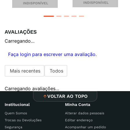
INDISPONÍVEL
INDISPONÍVEL
AVALIAÇÕES
Carregando…
Faça login para escrever uma avaliação.
Mais recentes
Todos
Carregando avaliações…
VOLTAR AO TOPO
Institucional
Minha Conta
Quem Somos
Alterar dados pessoais
Trocas ou Devoluções
Editar endereço
Segurança
Acompanhar um pedido