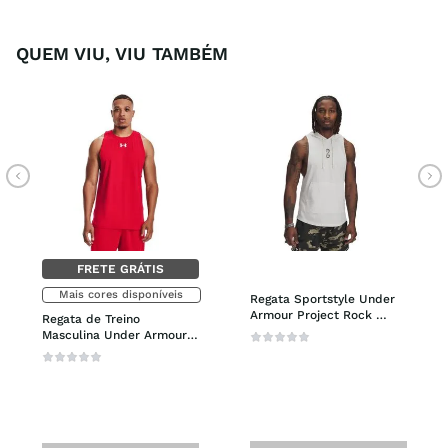
QUEM VIU, VIU TAMBÉM
FRETE GRÁTIS
Mais cores disponíveis
Regata Sportstyle Under 
Armour Project Rock 
Regata de Treino 
Snake Masculina
Masculina Under Armour 
Baseline