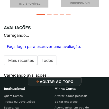
INDISPONÍVEL
INDISPONÍVEL
AVALIAÇÕES
Carregando…
Faça login para escrever uma avaliação.
Mais recentes
Todos
Carregando avaliações…
VOLTAR AO TOPO
Institucional
Minha Conta
Quem Somos
Alterar dados pessoais
Trocas ou Devoluções
Editar endereço
Segurança
Acompanhar um pedido