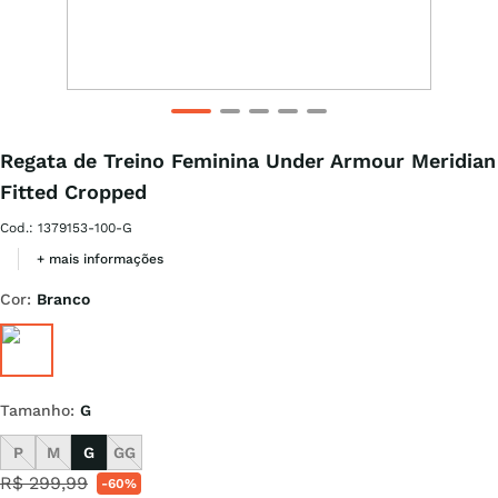
Regata de Treino Feminina Under Armour Meridian
Fitted Cropped
Cod.
:
1379153-100-G
+ mais informações
Cor
:
Branco
Tamanho
:
G
P
M
G
GG
R$
299
,
99
-
60%