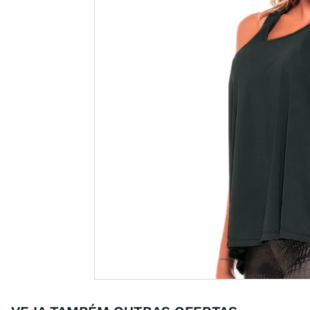
casual
8
º
unisse
9
º
crossfi
10
º