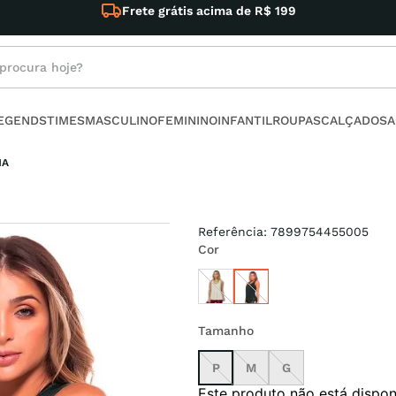
Frete grátis acima de R$ 199
rocura hoje?
s buscados
LEGENDS
TIMES
MASCULINO
FEMININO
INFANTIL
ROUPAS
CALÇADOS
A
ino
NA
Referência
:
7899754455005
Cor
l
no
Tamanho
armour
P
M
G
Este produto não está dispo