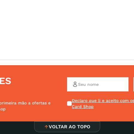
ES
Declaro que li e aceito com 
primeira mão a ofertas e
Card Shop
hop
VOLTAR AO TOPO