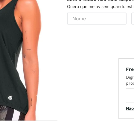
Quero que me avisem quando estiv
x
t
Não