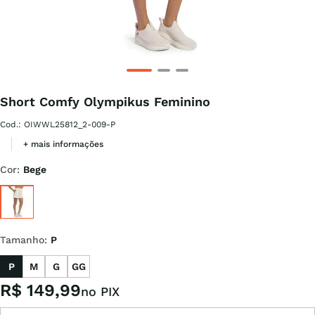
Short Comfy Olympikus Feminino
Cod.
:
OIWWL25812_2-009-P
+ mais informações
Cor
:
Bege
Tamanho
:
P
P
M
G
GG
R$
149
,
99
no PIX