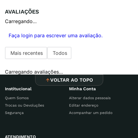
AVALIAÇÕES
Carregando…
Faça login para escrever uma avaliação.
Mais recentes
Todos
Carregando avaliações…
VOLTAR AO TOPO
Institucional
Minha Conta
Quem Somos
Alterar dados pessoais
Trocas ou Devoluções
Editar endereço
Segurança
Acompanhar um pedido
ATENDIMENTO