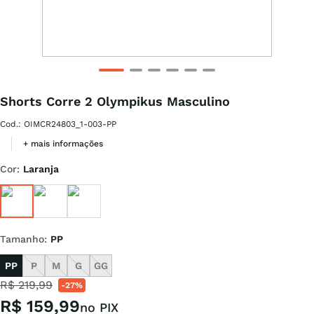
Shorts Corre 2 Olympikus Masculino
Cod.
:
OIMCR24803_1-003-PP
+ mais informações
Cor
:
Laranja
Tamanho
:
PP
PP
P
M
G
GG
R$
219
,
99
-
27%
R$
159
,
99
no PIX