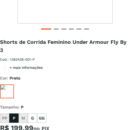
Shorts de Corrida Feminino Under Armour Fly By
3
Cod.
:
1382438-001-P
+ mais informações
Cor
:
Preto
Tamanho
:
P
PP
P
M
G
GG
R$
199
,
99
no PIX