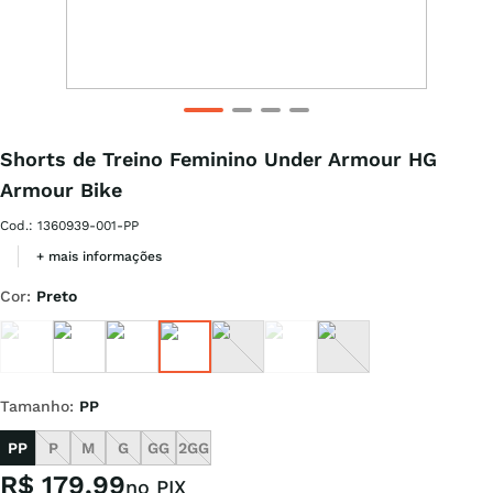
Shorts de Treino Feminino Under Armour HG
Armour Bike
Cod.
:
1360939-001-PP
+ mais informações
Cor
:
Preto
Tamanho
:
PP
PP
P
M
G
GG
2GG
R$
179
,
99
no PIX