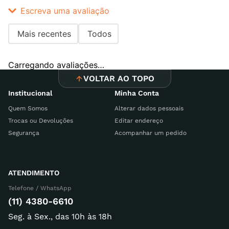
Escreva uma avaliação
Mais recentes
Todos
Adicionar avaliação
Carregando avaliações…
Título
VOLTAR AO TOPO
Institucional
Minha Conta
Quem Somos
Alterar dados pessoais
Avalie o produto de 1 a 5 estrelas
Trocas ou Devoluções
Editar endereço
Segurança
Acompanhar um pedido
Seu nome
ATENDIMENTO
Endereço de email
Telefone / WhatsApp
(11) 4380-6610
Seg. à Sex., das 10h às 18h
Escreva uma avaliação