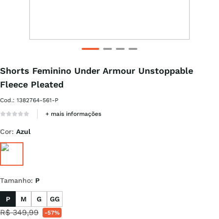
Shorts Feminino Under Armour Unstoppable
Fleece Pleated
Cod.
:
1382764-561-P
+ mais informações
Cor
:
Azul
Tamanho
:
P
P
M
G
GG
R$
349
,
99
-
57%