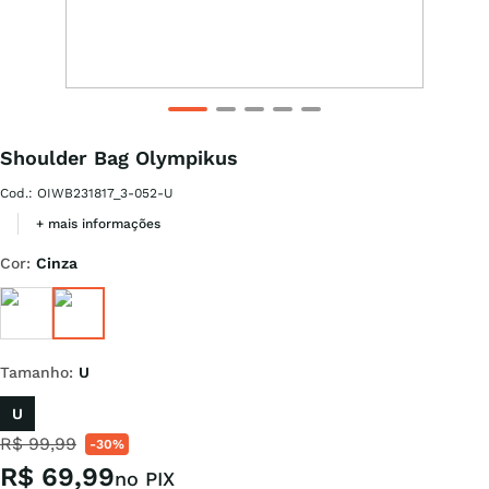
Shoulder Bag Olympikus
Cod.
:
OIWB231817_3-052-U
+ mais informações
Cor
:
Cinza
Tamanho
:
U
U
R$
99
,
99
-
30%
R$
69
,
99
no PIX