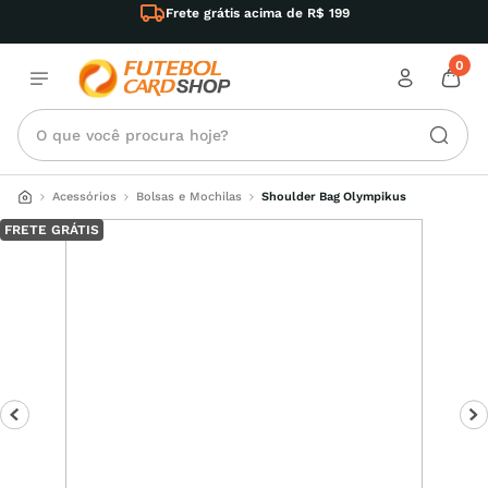
Frete grátis acima de R$ 199
0
O que você procura hoje?
Acessórios
Bolsas e Mochilas
Shoulder Bag Olympikus
FRETE GRÁTIS